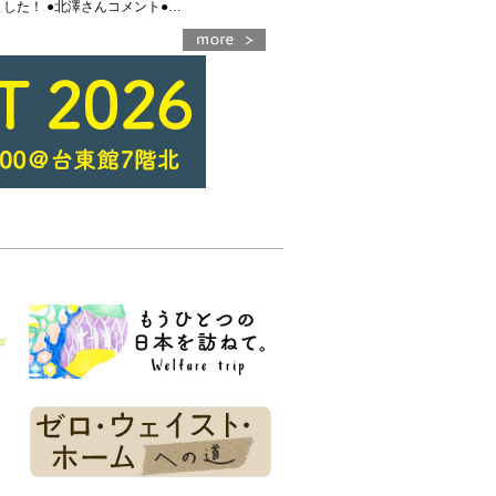
した！ ●北澤さんコメント●…