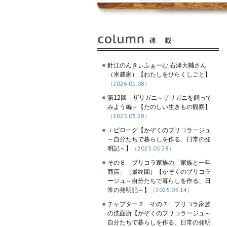
針江のんきぃふぁーむ 石津大輔さん
（米農家）【わたしをひらくしごと】
（2026.01.08）
第12回 ザリガニ～ザリガニを飼って
みよう編～【たのしい生きもの観察】
（2025.05.28）
エピローグ【かぞくのブリコラージュ
～自分たちで暮らしを作る、日常の発
明記～】
（2025.05.28）
その８ ブリコラ家族の「家族と一年
商店」（最終回）【かぞくのブリコラ
ージュ～自分たちで暮らしを作る、日
常の発明記～】
（2025.03.14）
チャプター２ その７ ブリコラ家族
の洗面所【かぞくのブリコラージュ～
自分たちで暮らしを作る、日常の発明