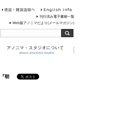
English info
お問合せ
書店・雑貨店様へ
刊行済み電子書籍一覧
Web版アノニマだより(メールマガジン)
旅する灯台について
アノニマ・スタジオについ
『朝