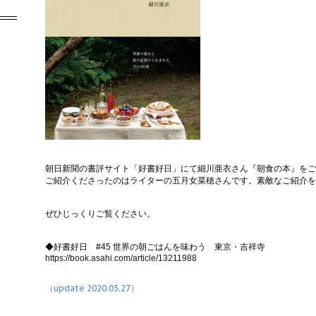
朝日新聞の書評サイト「好書好日」にて細川亜衣さん『朝食の本』をご
ご紹介くださったのはライターの五月女菜穂さんです。素敵なご紹介を
ぜひじっくりご覧ください。
◆好書好日 #45 世界の朝ごはんを味わう 東京・吉祥寺
https://book.asahi.com/article/13211988
（update 2020.03.27）