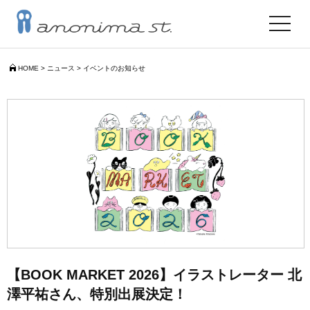
toggle
navigat
HOME
>
ニュース
>
イベントのお知らせ
【BOOK MARKET 2026】イラストレーター 北
澤平祐さん、特別出展決定！