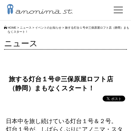
toggle
navigat
HOME
>
ニュース
>
イベントのお知らせ
>
旅する灯台１号＠三保原屋ロフト店（静岡）まも
なくスタート！
ニュース
旅する灯台１号＠三保原屋ロフト店
（静岡）まもなくスタート！
日本中を旅し続けている灯台１号＆２号。
灯台１号が、しばらくぶりにアノニマ・スタ