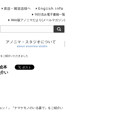
English info
お問合せ
書店・雑貨店様へ
刊行済み電子書籍一覧
Web版アノニマだより(メールマガジン)
旅する灯台について
アノニマ・スタジオについ
』をご紹介いただきました
明絵本
介い
ション！』『ナマケモノのいる森で』をご紹介い