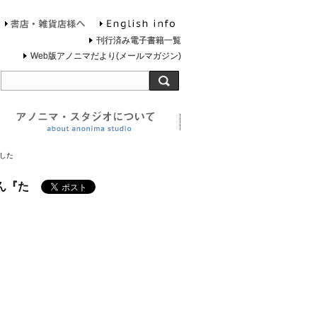
English info
お問合せ
書店・雑貨店様へ
刊行済み電子書籍一覧
Web版アノニマだより(メールマガジン)
旅する灯台について
アノニマ・スタジオについ
ました
さん『た