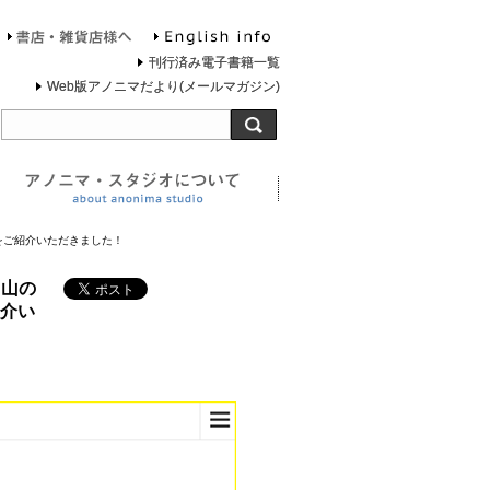
English info
お問合せ
書店・雑貨店様へ
刊行済み電子書籍一覧
Web版アノニマだより(メールマガジン)
旅する灯台について
アノニマ・スタジオについ
をご紹介いただきました！
と山の
介い