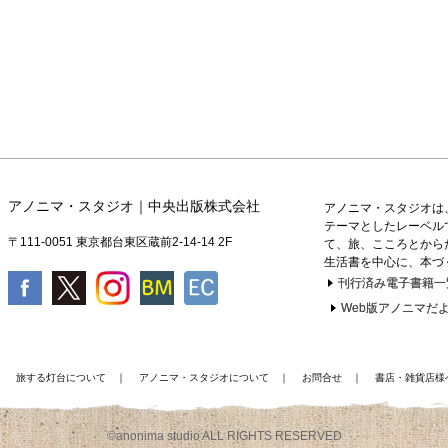
アノニマ・スタジオ｜中央出版株式会社
アノニマ・スタジオは
テーマとしたレーベル
〒111-0051 東京都台東区蔵前2-14-14 2F
て、旅、こころとから
生活書を中心に、本づ
刊行済み電子書籍一
Web版アノニマだよ
｜
旅する灯台について
｜
アノニマ・スタジオについて
｜
お問合せ
｜
書店・雑貨店様
©anonima studio ALL RIGHTS RESERVED