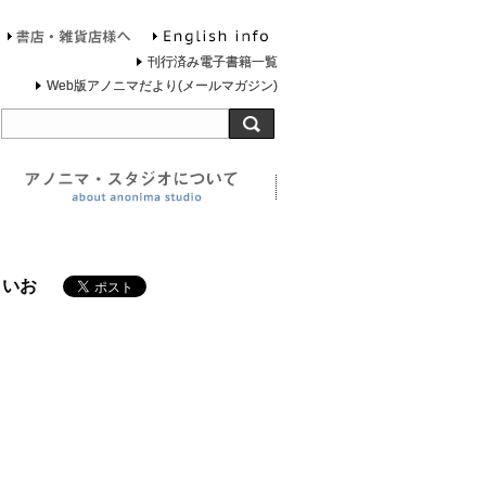
English info
お問合せ
書店・雑貨店様へ
刊行済み電子書籍一覧
Web版アノニマだより(メールマガジン)
旅する灯台について
アノニマ・スタジオについ
しいお