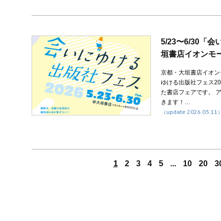
5/23〜6/30
垣書店イオンモー
京都・大垣書店イオン
ゆける出版社フェス2
た書店フェアです。 
きます！…
（update 2026.05.11
1
2
3
4
5
...
10
20
3