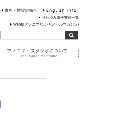
English info
お問合せ
書店・雑貨店様へ
刊行済み電子書籍一覧
Web版アノニマだより(メールマガジン)
旅する灯台について
アノニマ・スタジオについ