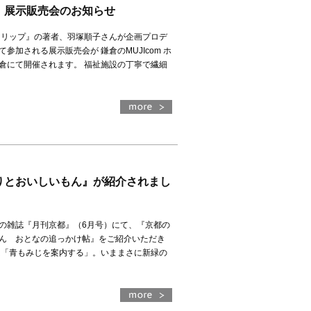
」展示販売会のお知らせ
トリップ』の著者、羽塚順子さんが企画プロデ
参加される展示販売会が 鎌倉のMUJIcom ホ
倉にて開催されます。 福祉施設の丁寧で繊細
）
りとおいしいもん』が紹介されまし
の雑誌『月刊京都』（6月号）にて、『京都の
ん おとなの追っかけ帖』をご紹介いただき
は「青もみじを案内する」。いままさに新緑の
）