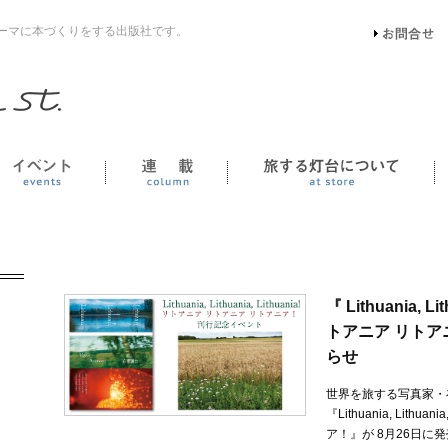
ーマに本づくりをする出版社です。
イベント
連載
『 Lithuania, L
トアニア リト
らせ
世界を旅する写真家・
『Lithuania, Lithu
ア！』が 8月26日に