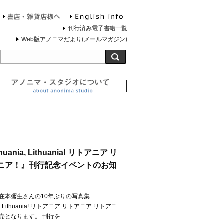
English info
お問合せ
書店・雑貨店様へ
刊行済み電子書籍一覧
Web版アノニマだより(メールマガジン)
旅する灯台について
アノニマ・スタジオについ
ithuania, Lithuania! リトアニア リ
アニア！』刊行記念イベントのお知
在本彌生さんの10年ぶりの写真集
ania, Lithuania! リトアニア リトアニア リトアニ
発売となります。 刊行を…