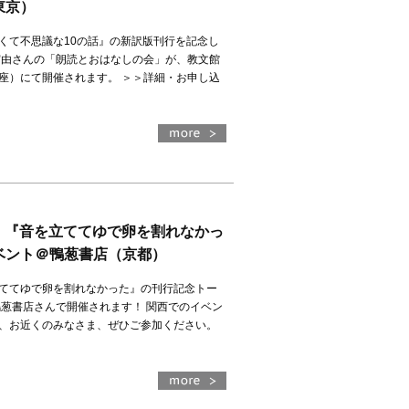
東京）
くて不思議な10の話』の新訳版刊行を記念し
宮由さんの「朗読とおはなしの会」が、教文館
座）にて開催されます。 ＞＞詳細・お申し込
）
催！『音を立ててゆで卵を割れなかっ
ベント＠鴨葱書店（京都）
ててゆで卵を割れなかった』の刊行記念トー
鴨葱書店さんで開催されます！ 関西でのイベン
、お近くのみなさま、ぜひご参加ください。
）