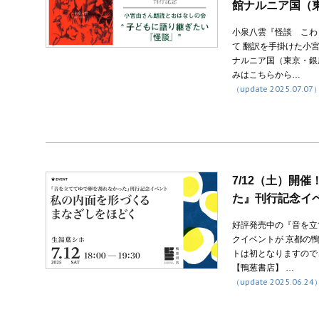
館ナルニア国（
小泉八雲『怪談 こわ
て 翻訳を手掛けた小
ナルニア国（東京・銀
みはこちらから…
（update 2025.07.07
7/12（土）開
た』刊行記念イ
好評発売中の『音を立
クイベントが 京都の
トは初となりますので
【鴨葱書店】 …
（update 2025.06.24