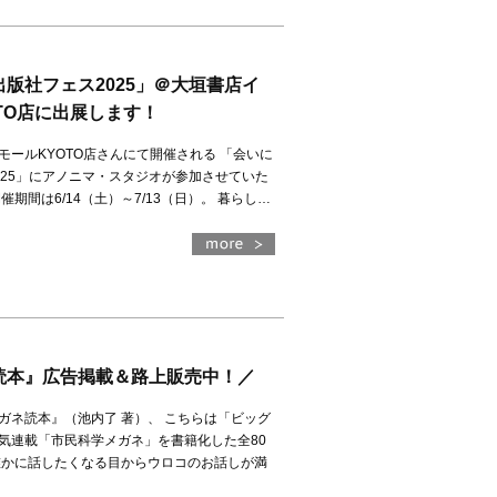
版社フェス2025」＠大垣書店イ
TO店に出展します！
モールKYOTO店さんにて開催される 「会いに
025」にアノニマ・スタジオが参加させていた
期間は6/14（土）～7/13（日）。 暮らし…
）
読本』広告掲載＆路上販売中！／
ガネ読本』（池内了 著）、 こちらは「ビッグ
気連載「市民科学メガネ」を書籍化した全80
誰かに話したくなる目からウロコのお話しが満