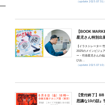
（update 2025.07.31
【BOOK MAR
星児さん特別出
【イラストレーター 竹添
2025のメインビジ
ー・竹添星児さんの似
ひお…
（update 2025.07.10
【受付終了】8/
思議な10の話