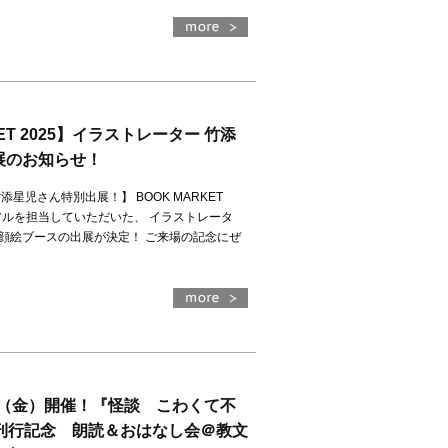
）
KET 2025】イラストレーター 竹添
展のお知らせ！
星児さん特別出展！】 BOOK MARKET
ュアルを担当していただいた、 イラストレータ
顔絵ブースの出展が決定！ ご来場の記念にぜ
）
8（金）開催！『怪談 こわくて不
』刊行記念 朗読＆おはなし会＠教文