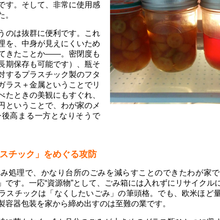
です。そして、非常に使用感
た。
うのは抜群に便利です。これ
理を、中身が見えにくいため
てきたことか――。密閉度も
長期保存も可能です）、瓶そ
対するプラスチック製のフタ
ガラス＋金属ということでリ
べたときの美観にもすぐれ、
円ということで、わが家のメ
今後高まる一方となりそうで
スチック」をめぐる攻防
ごみ処理で、かなり台所のごみを減らすことのできたわが家で
」です。一応“資源物”として、ごみ箱には入れずにリサイクル
ラスチックは「なくしたいごみ」の筆頭格。でも、欧米ほど
製容器包装を家から締め出すのは至難の業です。