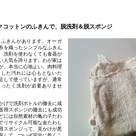
クコットンのふきんで、脱洗剤＆脱スポンジ
うふきんがあります。オーガ
糸を織ったシンプルなふきん
、洗剤を使わなくても食器が
い人気を誇ります。わが家は
が、本当に心地よい。肉料理
トした汚れには心もとないた
足して使っていますが、通常
まったく洗剤が必要ありませ
かげで洗剤ボトルの撤去に成
器用スポンジの撤去にも成功
どには自然素材の亀の子たわ
でリサイクル可能な金たわし
用スポンジって、見かけが悪
座して、ついぞ完全に乾くこ