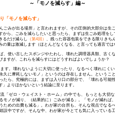
～「モノを減らす」編～
り「モノを減らす」
んごみが出る場所」と言われますが、その圧倒的大部分は生
すから、ごみを減らしたいと思ったら、まずは生ごみ処理をし
きるだけ減らし
（第4回）
、残った容器包装をできる限りきち
みの量は激減します（ほとんどなくなる、と言っても過言では
ば、使い古したスポンジやたわし、壊れた調理器具類、古く
びますが、これらを減らすにはどうすればよいでしょうか？
れます。壊れないように大切に使ったり、なるべく壊れにくい
永久に摩耗しないモノ」というのは存在しません。というこ
ったら、究極的には、まずは入り口の部分で、「壊れる可能
す」よりほかないという結論に至ります。
ン流「ゼロ・ウェイスト・ホーム」の中でも、もっとも大切な
るモノが減り、（結果的に）ごみが減る」。「モノが減れば
うための出費も減る」。わが家の台所も、そんな視点でなる
錯誤中ですが、そんな中、わが家が今とても気に入っている