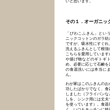
いと思います。
その１．オーガニッ
「びわこふきん」とい
ニックコットンのガラ紡
ですが、吸水性にすぐれ
洗えるふきんとして根強
こちらを愛用しています
や揚げ物などのギトギ
め、必要に応じて石鹸を
の食器洗いには本当に
ん。
わが家はこのふきんのお
功したばかりでなく、食
しました（フライパンな
しを、シンク用には丈夫
を使っています）。食器
く、いつもキッチンに鎮