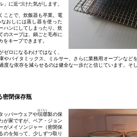
ル」に近づけた気がします。
くことで、炊飯器も卒業。電
めなおしには蒸し器を使った
ーハンにしてしまったり。炊
てのスープは、鍋ごと毛布に
カをキープできます。
がゼロになるわけではなく、
庫やバイタミックス、ミルサー、さらに業務用オーブンなど
過度な依存を減らせるのは健全な一歩だと信じています。そ
る密閉保存瓶
ほうろう
タッパーウェアや
琺瑯
製の保
わが家ですが、ベア・ジョン
ーがメイソンジャー（密閉保
るのを知って、少しずつ取り