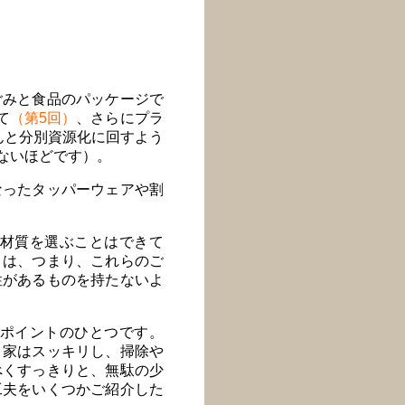
ごみと食品のパッケージで
て
（第5回）
、さらにプラ
んと分別資源化に回すよう
ないほどです）。
なったタッパーウェアや割
材質を選ぶことはできて
とは、つまり、これらのご
性があるものを持たないよ
ポイントのひとつです。
、家はスッキリし、掃除や
べくすっきりと、無駄の少
工夫をいくつかご紹介した