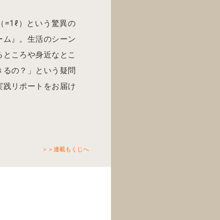
=1ℓ）という驚異の
ーム』。生活のシーン
るところや身近なとこ
きるの？」という疑問
実践リポートをお届け
＞＞連載もくじへ