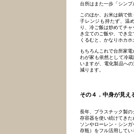
台所はまた一歩「シンプ
このほか、お米は鍋で炊
子レンジも持たず、温
り、冷ご飯は炒めてチャ
き立てのご飯や、でき立
くるむと、かなりホカホ
もちろんこれで台所家電
わが家も依然として冷蔵
いますが、電化製品への
減ります。
その４．中身が見え
長年、プラスチック製の
存容器を使い続けてきた
ソンやローレン・シンガ
存瓶）をフル活用してい