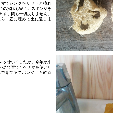
チマでシンクをササッと擦れ
台の掃除も完了。スポンジを
出す手間も一切ありません。
たら、庭に埋めて土に還しま
マを使いましたが、今年か来
の庭で育てたヘチマを使いた
庭で育てるスポンジ／石鹸置