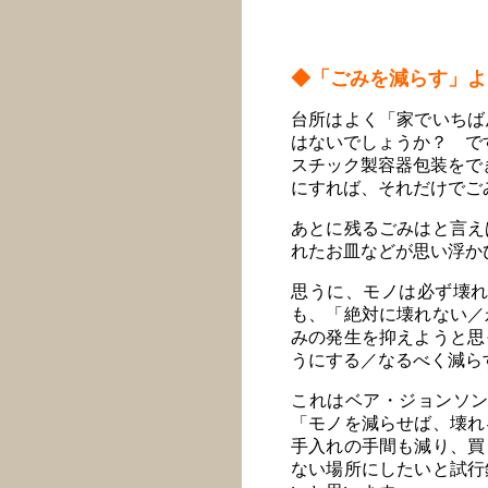
◆「ごみを減らす」よ
台所はよく「家でいちば
はないでしょうか？ で
スチック製容器包装をで
にすれば、それだけでご
あとに残るごみはと言え
れたお皿などが思い浮か
思うに、モノは必ず壊
も、「絶対に壊れない／
みの発生を抑えようと思
うにする／なるべく減ら
これはベア・ジョンソ
「モノを減らせば、壊れ
手入れの手間も減り、買
ない場所にしたいと試行