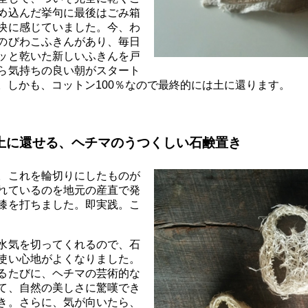
め込んだ挙句に最後はごみ箱
快に感じていました。今、わ
のびわこふきんがあり、毎日
ッと乾いた新しいふきんを戸
ら気持ちの良い朝がスタート
。しかも、コットン100％なので最終的には土に還ります。
土に還せる、ヘチマのうつくしい石鹸置き
。これを輪切りにしたものが
れているのを地元の産直で発
膝を打ちました。即実践。こ
水気を切ってくれるので、石
使い心地がよくなりました。
るたびに、ヘチマの芸術的な
て、自然の美しさに驚嘆でき
き。さらに、気が向いたら、