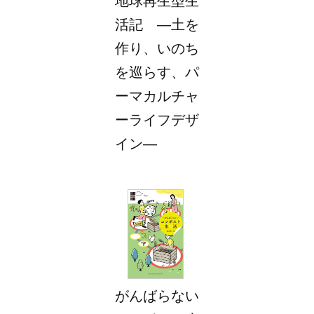
地球再生型生
活記 ―土を
作り、いのち
を巡らす、パ
ーマカルチャ
ーライフデザ
イン―
がんばらない