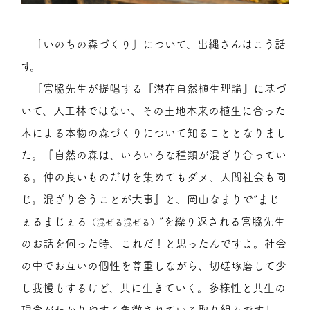
「いのちの森づくり」について、出縄さんはこう話
す。
「宮脇先生が提唱する『潜在自然植生理論』に基づ
いて、人工林ではない、その土地本来の植生に合った
木による本物の森づくりについて知ることとなりまし
た。『自然の森は、いろいろな種類が混ざり合ってい
る。仲の良いものだけを集めてもダメ、人間社会も同
じ。混ざり合うことが大事』と、岡山なまりで“まじ
ぇるまじぇる
”を繰り返される宮脇先生
（混ぜる混ぜる）
のお話を伺った時、これだ！と思ったんですよ。社会
の中でお互いの個性を尊重しながら、切磋琢磨して少
し我慢もするけど、共に生きていく。多様性と共生の
理念がわかりやすく象徴されている取り組みです」