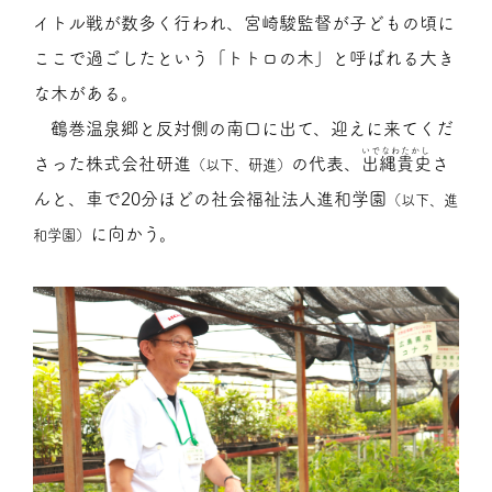
イトル戦が数多く行われ、宮崎駿監督が子どもの頃に
ここで過ごしたという「トトロの木」と呼ばれる大き
な木がある。
鶴巻温泉郷と反対側の南口に出て、迎えに来てくだ
いでなわたかし
さった株式会社研進
の代表、
出縄貴史
さ
（以下、研進）
んと、車で20分ほどの社会福祉法人進和学園
（以下、進
に向かう。
和学園）