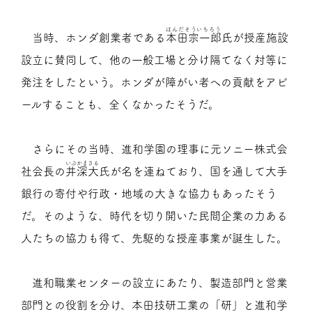
ほんだそういちろう
当時、ホンダ創業者である
本田宗一郎
氏が授産施設
設立に賛同して、他の一般工場と分け隔てなく対等に
発注をしたという。ホンダが障がい者への貢献をアピ
ールすることも、全くなかったそうだ。
さらにその当時、進和学園の理事に元ソニー株式会
いぶかまさる
社会長の
井深大
氏が名を連ねており、国を通して大手
銀行の寄付や行政・地域の大きな協力もあったそう
だ。そのような、時代を切り開いた民間企業の力ある
人たちの協力も得て、先駆的な授産事業が誕生した。
進和職業センターの設立にあたり、製造部門と営業
部門との役割を分け、本田技研工業の「研」と進和学