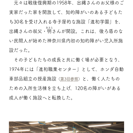
元々は戦後復興期の1958年、出縄さんのお父様のご
実家だった家を開放して、知的障がいのある子どもた
ち30名を受け入れる寺子屋的な施設「進和学園」を、
あきら
出縄さんの叔父・
明
さんが開設。これは、後ろ盾のな
い民間人が始めた神奈川県内初の知的障がい児入所施
設だった。
その子どもたちの成長と共に働く場が必要となり、
1974年には「進和職業センター」として、ホンダ自動
車部品組立の授産施設
と、働く人たちの
（
第3回参照
）
ための入所生活棟を立ち上げ、120名の障がいがある
成人が働く施設へと転換した。