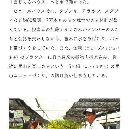
「まじぇるハウス」へと車で向かった。
ビニールハウスでは、タブノキ、アラカシ、スダジ
イなど約80種類、7万本もの苗を栽培できる体制が整
っている。担当者の加藤ナルミさんがメンバーの人た
ちと会話を交わしながら、苗木に水をあげたり、ポッ
ト苗づくりをしていた。また、金網
（ウェーブメッシュパ
のプランターに日本在来の植物を植え込み、身
ネル）
近に里山を楽しめるという「5×緑
の里
（ゴバイミドリ）
山ユニットづくり」の請け負い仕事もしている。