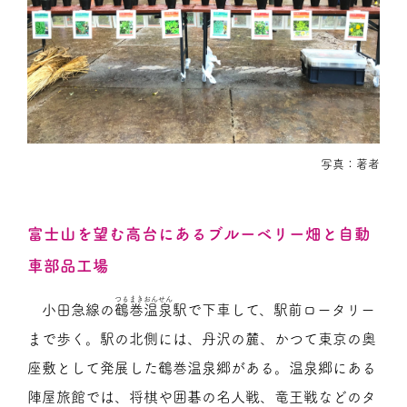
写真：著者
富士山を望む高台にあるブルーベリー畑と自動
車部品工場
つるまきおんせん
小田急線の
鶴巻温泉
駅で下車して、駅前ロータリー
まで歩く。駅の北側には、丹沢の麓、かつて東京の奥
座敷として発展した鶴巻温泉郷がある。温泉郷にある
陣屋旅館では、将棋や囲碁の名人戦、竜王戦などのタ