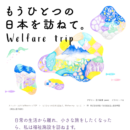
デザイン：五十嵐 傑（pieni） イラスト：ペカ
アノニマ・スタジオWebサイトTOP
＞
もうひとつの日本を訪ねて。Welfare trip もくじ
＞ 08 株式会社研進／社会福祉法人進和学園
（神奈川県平塚市）
日常の生活から離れ、小さな旅をしたくなった
ら、私は福祉施設を訪ねます。