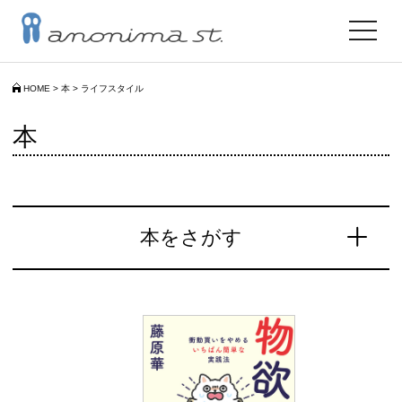
toggle
navigat
HOME
>
本
>
ライフスタイル
本
本をさがす