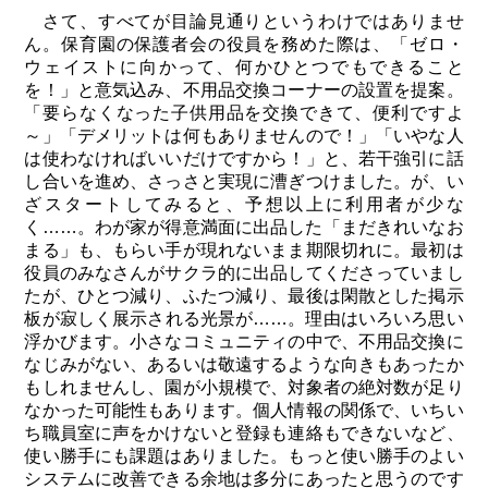
さて、すべてが目論見通りというわけではありませ
ん。保育園の保護者会の役員を務めた際は、「ゼロ・
ウェイストに向かって、何かひとつでもできること
を！」と意気込み、不用品交換コーナーの設置を提案。
「要らなくなった子供用品を交換できて、便利ですよ
～」「デメリットは何もありませんので！」「いやな人
は使わなければいいだけですから！」と、若干強引に話
し合いを進め、さっさと実現に漕ぎつけました。が、い
ざスタートしてみると、予想以上に利用者が少な
く……。わが家が得意満面に出品した「まだきれいなお
まる」も、もらい手が現れないまま期限切れに。最初は
役員のみなさんがサクラ的に出品してくださっていまし
たが、ひとつ減り、ふたつ減り、最後は閑散とした掲示
板が寂しく展示される光景が……。理由はいろいろ思い
浮かびます。小さなコミュニティの中で、不用品交換に
なじみがない、あるいは敬遠するような向きもあったか
もしれませんし、園が小規模で、対象者の絶対数が足り
なかった可能性もあります。個人情報の関係で、いちい
ち職員室に声をかけないと登録も連絡もできないなど、
使い勝手にも課題はありました。もっと使い勝手のよい
システムに改善できる余地は多分にあったと思うのです