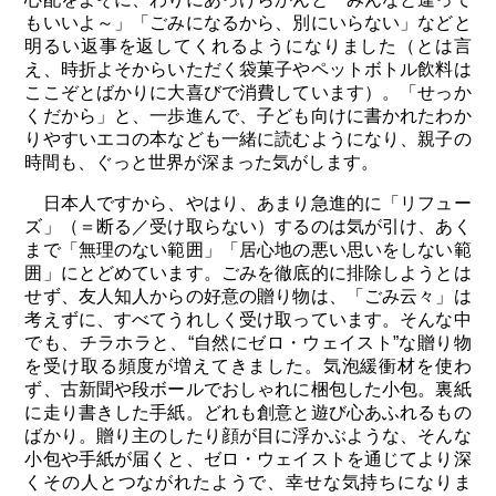
もいいよ～」「ごみになるから、別にいらない」などと
明るい返事を返してくれるようになりました（とは言
え、時折よそからいただく袋菓子やペットボトル飲料は
ここぞとばかりに大喜びで消費しています）。「せっか
くだから」と、一歩進んで、子ども向けに書かれたわか
りやすいエコの本なども一緒に読むようになり、親子の
時間も、ぐっと世界が深まった気がします。
日本人ですから、やはり、あまり急進的に「リフュー
ズ」（＝断る／受け取らない）するのは気が引け、あく
まで「無理のない範囲」「居心地の悪い思いをしない範
囲」にとどめています。ごみを徹底的に排除しようとは
せず、友人知人からの好意の贈り物は、「ごみ云々」は
考えずに、すべてうれしく受け取っています。そんな中
でも、チラホラと、“自然にゼロ・ウェイスト”な贈り物
を受け取る頻度が増えてきました。気泡緩衝材を使わ
ず、古新聞や段ボールでおしゃれに梱包した小包。裏紙
に走り書きした手紙。どれも創意と遊び心あふれるもの
ばかり。贈り主のしたり顔が目に浮かぶような、そんな
小包や手紙が届くと、ゼロ・ウェイストを通じてより深
くその人とつながれたようで、幸せな気持ちになりま