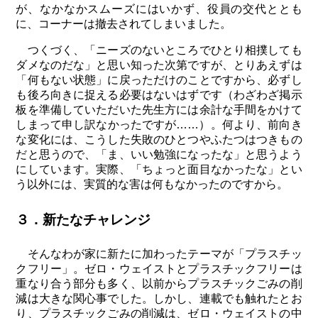
が、なかなかスムーズにはいかず、役員の交代ととも
に、コーナーは撤去されてしまいました。
つくづく、「ニーズのないところでひとり相撲しても
ダメなのだな」と思い知った次第ですが、とりあえずは
「何もない状態」に戻っただけのことですから、必ずし
も後ろ向きに捉える必要はないはずです（わざわざ掲示
板を準備していただいた先生方には余計な手間をかけて
しまって申し訳なかったですが……）。何より、前向き
な変化には、こうした失敗のひとつやふたつはつきもの
だと思うので、「ま、いい勉強になったな」と思うよう
にしています。実際、「ちょっと面目なかったな」とい
う以外には、実質的な害は何もなかったのですから。
３．新たなチャレンジ
そんなわが家に新たに加わったテーマが「プラスチッ
クフリー」。ゼロ・ウェイストとプラスチックフリーは
重なり合う部分も多く、以前からプラスチックごみの削
減は大きな関心事でした。しかし、連載でも触れたとお
り、プラスチックごみの削減は、ゼロ・ウェイストの中