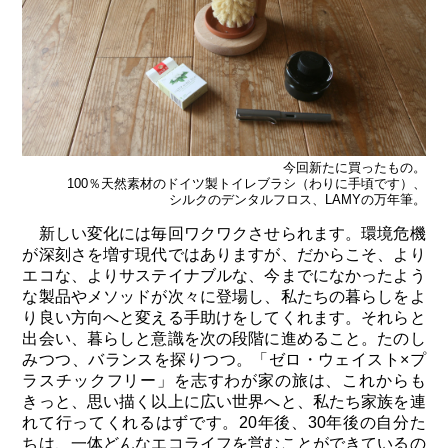
今回新たに買ったもの。
100％天然素材のドイツ製トイレブラシ（わりに手頃です）、
シルクのデンタルフロス、LAMYの万年筆。
新しい変化には毎回ワクワクさせられます。環境危機
が深刻さを増す現代ではありますが、だからこそ、より
エコな、よりサステイナブルな、今までになかったよう
な製品やメソッドが次々に登場し、私たちの暮らしをよ
り良い方向へと変える手助けをしてくれます。それらと
出会い、暮らしと意識を次の段階に進めること。たのし
みつつ、バランスを探りつつ。「ゼロ・ウェイスト×プ
ラスチックフリー」を志すわが家の旅は、これからも
きっと、思い描く以上に広い世界へと、私たち家族を連
れて行ってくれるはずです。20年後、30年後の自分た
ちは、一体どんなエコライフを営むことができているの