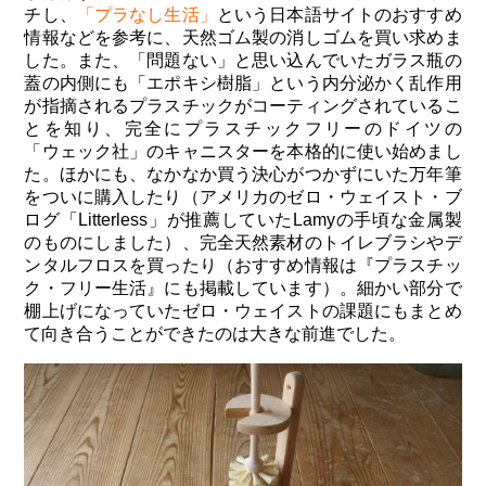
チし、
「プラなし生活」
という日本語サイトのおすすめ
情報などを参考に、天然ゴム製の消しゴムを買い求めま
した。また、「問題ない」と思い込んでいたガラス瓶の
蓋の内側にも「エポキシ樹脂」という内分泌かく乱作用
が指摘されるプラスチックがコーティングされているこ
とを知り、完全にプラスチックフリーのドイツの
「ウェック社」のキャニスターを本格的に使い始めまし
た。ほかにも、なかなか買う決心がつかずにいた万年筆
をついに購入したり（アメリカのゼロ・ウェイスト・ブ
ログ「Litterless」が推薦していたLamyの手頃な金属製
のものにしました）、完全天然素材のトイレブラシやデ
ンタルフロスを買ったり（おすすめ情報は『プラスチッ
ク・フリー生活』にも掲載しています）。細かい部分で
棚上げになっていたゼロ・ウェイストの課題にもまとめ
て向き合うことができたのは大きな前進でした。