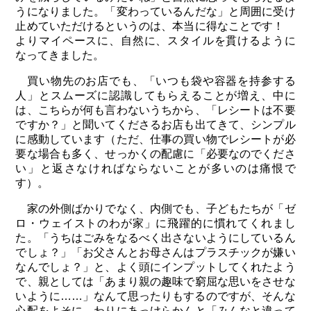
うになりました。「変わっているんだな」と周囲に受け
止めていただけるというのは、本当に得なことです！
よりマイペースに、自然に、スタイルを貫けるように
なってきました。
買い物先のお店でも、「いつも袋や容器を持参する
人」とスムーズに認識してもらえることが増え、中に
は、こちらが何も言わないうちから、「レシートは不要
ですか？」と聞いてくださるお店も出てきて、シンプル
に感動しています（ただ、仕事の買い物でレシートが必
要な場合も多く、せっかくの配慮に「必要なのでくださ
い」と返さなければならないことが多いのは痛恨で
す）。
家の外側ばかりでなく、内側でも、子どもたちが「ゼ
ロ・ウェイストのわが家」に飛躍的に慣れてくれまし
た。「うちはごみをなるべく出さないようにしているん
でしょ？」「お父さんとお母さんはプラスチックが嫌い
なんでしょ？」と、よく頭にインプットしてくれたよう
で、親としては「あまり親の趣味で窮屈な思いをさせな
いように……」なんて思ったりもするのですが、そんな
心配をよそに、わりにあっけらかんと「みんなと違って