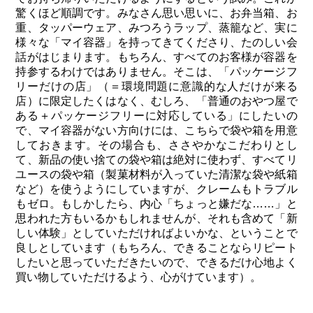
驚くほど順調です。みなさん思い思いに、お弁当箱、お
重、タッパーウェア、みつろうラップ、蒸籠など、実に
様々な「マイ容器」を持ってきてくださり、たのしい会
話がはじまります。もちろん、すべてのお客様が容器を
持参するわけではありません。そこは、「パッケージフ
リーだけの店」（＝環境問題に意識的な人だけが来る
店）に限定したくはなく、むしろ、「普通のおやつ屋で
ある＋パッケージフリーに対応している」にしたいの
で、マイ容器がない方向けには、こちらで袋や箱を用意
しておきます。その場合も、ささやかなこだわりとし
て、新品の使い捨ての袋や箱は絶対に使わず、すべてリ
ユースの袋や箱（製菓材料が入っていた清潔な袋や紙箱
など）を使うようにしていますが、クレームもトラブル
もゼロ。もしかしたら、内心「ちょっと嫌だな……」と
思われた方もいるかもしれませんが、それも含めて「新
しい体験」としていただければよいかな、ということで
良しとしています（もちろん、できることならリピート
したいと思っていただきたいので、できるだけ心地よく
買い物していただけるよう、心がけています）。