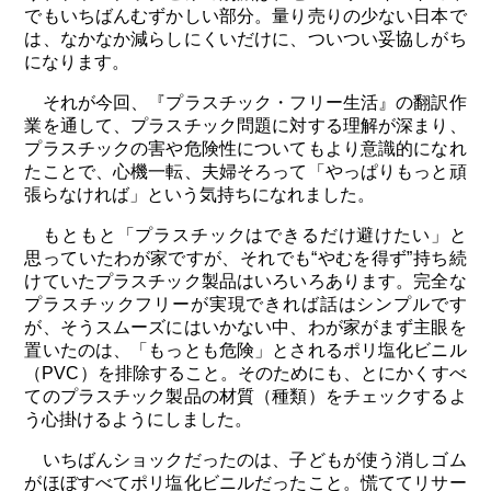
でもいちばんむずかしい部分。量り売りの少ない日本で
は、なかなか減らしにくいだけに、ついつい妥協しがち
になります。
それが今回、『プラスチック・フリー生活』の翻訳作
業を通して、プラスチック問題に対する理解が深まり、
プラスチックの害や危険性についてもより意識的になれ
たことで、心機一転、夫婦そろって「やっぱりもっと頑
張らなければ」という気持ちになれました。
もともと「プラスチックはできるだけ避けたい」と
思っていたわが家ですが、それでも“やむを得ず”持ち続
けていたプラスチック製品はいろいろあります。完全な
プラスチックフリーが実現できれば話はシンプルです
が、そうスムーズにはいかない中、わが家がまず主眼を
置いたのは、「もっとも危険」とされるポリ塩化ビニル
（PVC）を排除すること。そのためにも、とにかくすべ
てのプラスチック製品の材質（種類）をチェックするよ
う心掛けるようにしました。
いちばんショックだったのは、子どもが使う消しゴム
がほぼすべてポリ塩化ビニルだったこと。慌ててリサー