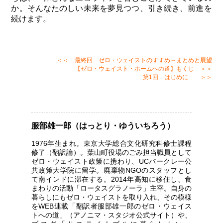
か。そんなたのしい未来を夢見つつ、引き続き、前進を
続けます。
＜＜ 最終回 ゼロ・ウェイストのすすめ～まとめと展望
【ゼロ・ウェイスト・ホームへの道】もくじ ＞＞
第1回 はじめに ＞＞
服部雄一郎（はっとり・ゆういちろう）
1976年生まれ。東京大学総合文化研究科修士課程
修了（翻訳論）。葉山町役場のごみ担当職員として
ゼロ・ウェイスト政策に携わり、UCバークレー公
共政策大学院に留学。廃棄物NGOのスタッフとし
て南インドに滞在する。2014年高知に移住し、食
まわりの活動「ロータスグラノーラ」主宰。自身の
暮らしにもゼロ・ウェイストを取り入れ、その模様
をWEB連載「翻訳者服部雄一郎のゼロ・ウェイス
トへの道」（アノニマ・スタジオ公式サイト）や、