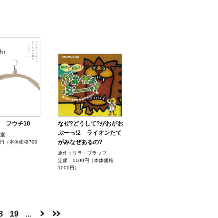
 10 フウチ10
なぜ?どうして?がおがお
ぶーっ!2 ライオンたて
集室
がみなぜあるの?
0円（本体価格700
原作：リラ・プラップ
定価 1100円（本体価格
1000円）
8
19
...