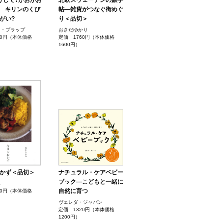
うして?がおがお
北欧スウェーデンの旅手
3 キリンのくび
帖―雑貨がつなぐ街めぐ
がい?
り＜品切＞
ラ・プラップ
おさだゆかり
00円（本体価格
定価 1760円（本体価格
1600円）
かず＜品切＞
ナチュラル・ケアベビー
ブック―こどもと一緒に
み
自然に育つ
60円（本体価格
ヴェレダ・ジャパン
定価 1320円（本体価格
1200円）