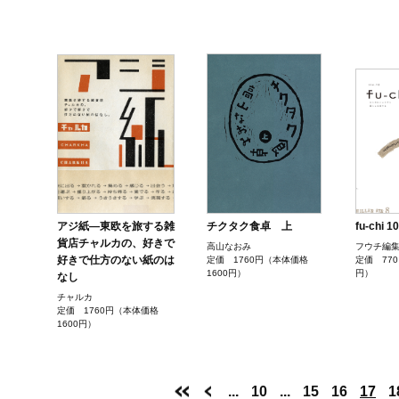
アジ紙―東欧を旅する雑
チクタク食卓 上
fu-chi
貨店チャルカの、好きで
高山なおみ
フウチ編
好きで仕方のない紙のは
定価 1760円（本体価格
定価 77
1600円）
円）
なし
チャルカ
定価 1760円（本体価格
1600円）
...
10
...
15
16
17
1