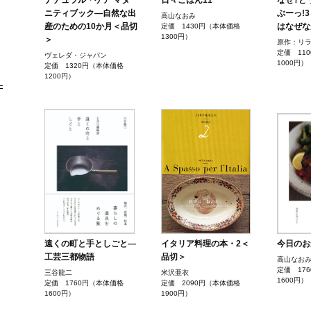
ナチュラル・ケア マタ
日々ごはん11
なぜ?ど
ニティブック―自然な出
ぶーっ!
高山なおみ
産のための10か月＜品切
はなぜな
定価 1430円（本体価格
1300円）
＞
原作：リ
定価 11
ヴェレダ・ジャパン
1000円）
定価 1320円（本体価格
1200円）
遠くの町と手としごと―
イタリア料理の本・2＜
今日のお
工芸三都物語
品切＞
高山なお
定価 17
三谷龍二
米沢亜衣
1600円）
定価 1760円（本体価格
定価 2090円（本体価格
1600円）
1900円）