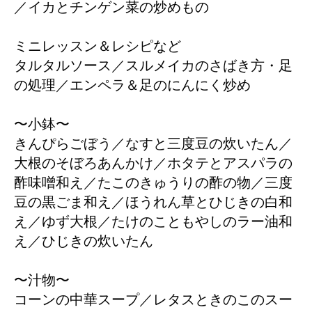
／イカとチンゲン菜の炒めもの
ミニレッスン＆レシピなど
タルタルソース／スルメイカのさばき方・足
の処理／エンペラ＆足のにんにく炒め
〜小鉢〜
きんぴらごぼう／なすと三度豆の炊いたん／
大根のそぼろあんかけ／ホタテとアスパラの
酢味噌和え／たこのきゅうりの酢の物／三度
豆の黒ごま和え／ほうれん草とひじきの白和
え／ゆず大根／たけのこともやしのラー油和
え／ひじきの炊いたん
〜汁物〜
コーンの中華スープ／レタスときのこのスー