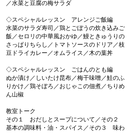
／水菜と豆腐の梅サラダ
◇スペシャルレッスン アレンジご飯編
水菜のサラダ寿司／鶏とごぼうの炊き込みご
飯／セロリの中華風おかゆ／鰻ときゅうりの
さっぱりちらし／トマトソースのドリア／枝
豆ドライカレー／オムライス／木の葉丼
◇スペシャルレッスン ごはんのとも編
ぬか漬け／しいたけ昆布／梅干味噌／鮭のふ
りかけ／鶏そぼろ／おじゃこの佃煮／ちりめ
ん山椒
教室トーク
その１ おだしとスープについて／その２
基本の調味料・油・スパイス／その３ 味わ