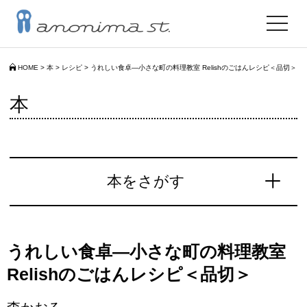
toggle
navigat
HOME
>
本
>
レシピ
>
うれしい食卓―小さな町の料理教室 Relishのごはんレシピ＜品切＞
本
本をさがす
うれしい食卓―小さな町の料理教室
Relishのごはんレシピ＜品切＞