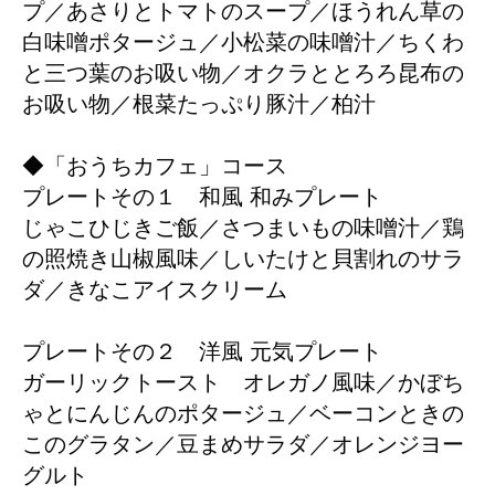
プ／あさりとトマトのスープ／ほうれん草の
白味噌ポタージュ／小松菜の味噌汁／ちくわ
と三つ葉のお吸い物／オクラととろろ昆布の
お吸い物／根菜たっぷり豚汁／柏汁
◆「おうちカフェ」コース
プレートその１ 和風 和みプレート
じゃこひじきご飯／さつまいもの味噌汁／鶏
の照焼き山椒風味／しいたけと貝割れのサラ
ダ／きなこアイスクリーム
プレートその２ 洋風 元気プレート
ガーリックトースト オレガノ風味／かぼち
ゃとにんじんのポタージュ／ベーコンときの
このグラタン／豆まめサラダ／オレンジヨー
グルト