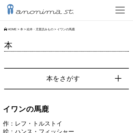
toggle
navigat
HOME
>
本
>
絵本・児童読みもの
>
イワンの馬鹿
本
本をさがす
イワンの馬鹿
作：レフ・トルストイ
絵：ハンス・フィッシャー