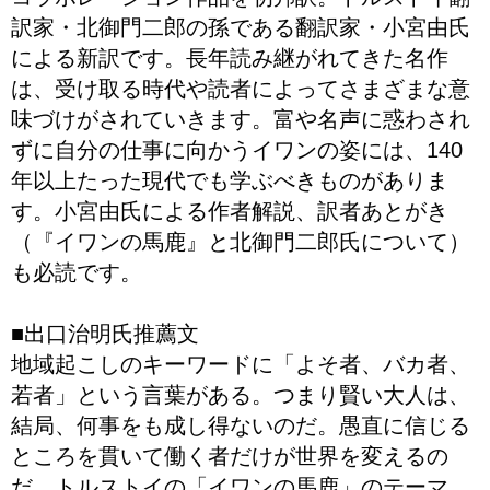
訳家・北御門二郎の孫である翻訳家・小宮由氏
による新訳です。長年読み継がれてきた名作
は、受け取る時代や読者によってさまざまな意
味づけがされていきます。富や名声に惑わされ
ずに自分の仕事に向かうイワンの姿には、140
年以上たった現代でも学ぶべきものがありま
す。小宮由氏による作者解説、訳者あとがき
（『イワンの馬鹿』と北御門二郎氏について）
も必読です。
■出口治明氏推薦文
地域起こしのキーワードに「よそ者、バカ者、
若者」という言葉がある。つまり賢い大人は、
結局、何事をも成し得ないのだ。愚直に信じる
ところを貫いて働く者だけが世界を変えるの
だ。トルストイの「イワンの馬鹿」のテーマ