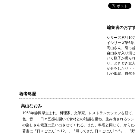
編集者のおす
シリーズ累計10
イシリーズ第6
高山さん。引っ
自由さが入り混
いく様子が綴ら
り、ときどき友
かせをしたり・
しや風景、自然
著者略歴
高山なおみ
1958年静岡県生まれ。料理家、文筆家。レストランのシェフを経て
色、音……日々五感を開いて食材との対話を重ね、生み出されるシン
の楽しさを素直に思い出させてくれる。また、料理と同じく、からだ
著書に『日々ごはん1〜12』、『帰ってきた 日々ごはん1〜5』、