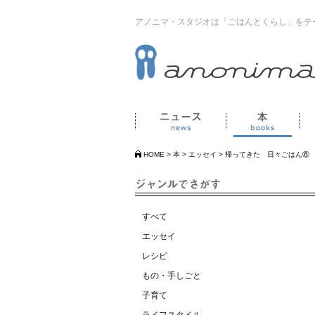
アノニマ・スタジオは「ごはんとくらし」をテ
ニュース
本
HOME
>
本
>
エッセイ
>
帰ってきた 日々ごはん⑥
すべて
エッセイ
レシピ
もの・手しごと
子育て