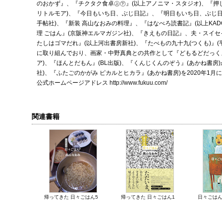
のおかず』、『チクタク食卓㊤㊦』(以上アノニマ・スタジオ)、『押
リトルモア)、『今日もいち日、ぶじ日記』、『明日もいち日、ぶじ日
手帖社)、『新装 高山なおみの料理』、『はなべろ読書記』(以上KAD
理 ごはん』(京阪神エルマガジン社)、『きえもの日記』、夫・スイセ
たしはゴマだれ』(以上河出書房新社)、『たべもの九十九(つくも)』
に取り組んでおり、画家・中野真典との共作として『どもるどだっく』
ア)、『ほんとだもん』(BL出版)、『くんじくんのぞう』(あかね書房
社)、『ふたごのかがみ ピカルとヒカラ』(あかね書房)を2020年1月
公式ホームページアドレス
http://www.fukuu.com/
関連書籍
帰ってきた 日々ごはん5
帰ってきた 日々ごはん1
日々ごはん