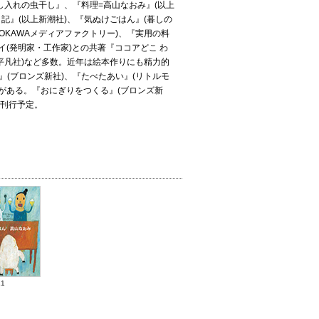
し入れの虫干し』、『料理=高山なおみ』(以上
記』(以上新潮社)、『気ぬけごはん』(暮しの
OKAWAメディアファクトリー)、『実用の料
イ(発明家・工作家)との共著『ココアどこ わ
(平凡社)など多数。近年は絵本作りにも精力的
(ブロンズ新社)、『たべたあい』(リトルモ
)がある。『おにぎりをつくる』(ブロンズ新
に刊行予定。
1