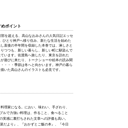
すめポイント
万部を超える、高山なおみさんの人気日記エッセ
巻。ひとり神戸へ移り住み、新たな生活を始めた
越し直後の半年間を収録した本巻では、淋しさと
じりつつも、新しい暮らし、新しい町に馴染んで
れています。佐渡島へ旅したり、東京を訪れた
人が遊びに来たり、トークショーや絵本の読み聞
・・・・・季節は冬へと向かいます。神戸の暮ら
を描いた高山さんのイラストも必見です。
、料理家になる。におい、味わい、手ざわり、
プルで力強い料理は、作ること、食べること
の実感に裏打ちされた文章への評価も高い。
『野菜だより』、『おかずとご飯の本』、『今日