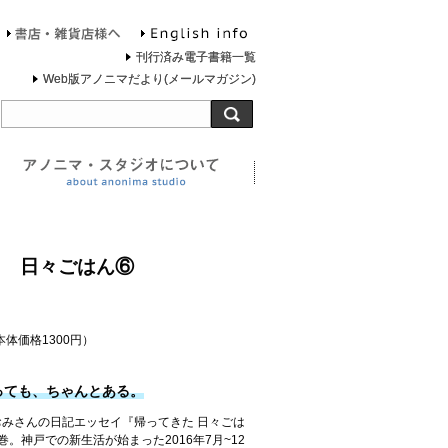
English info
お問合せ
書店・雑貨店様へ
刊行済み電子書籍一覧
Web版アノニマだより(メールマガジン)
旅する灯台について
アノニマ・スタジオについ
た 日々ごはん⑥
本体価格1300円）
っても、ちゃんとある。
みさんの日記エッセイ『帰ってきた 日々ごは
巻。神戸での新生活が始まった2016年7月~12