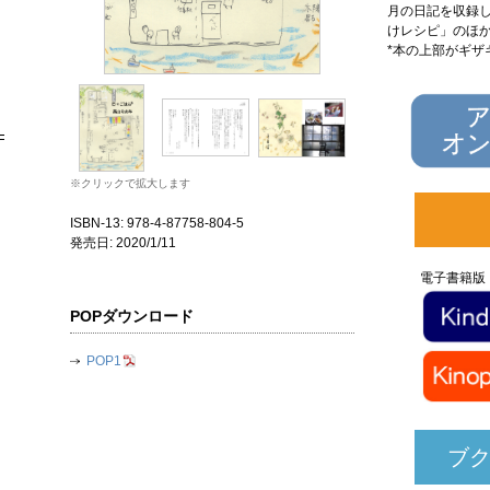
月の日記を収録
けレシピ」のほ
*本の上部がギザ
※クリックで拡大します
ISBN-13: 978-4-87758-804-5
発売日: 2020/1/11
電子書籍版
POPダウンロード
POP1
ブ