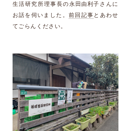
生活研究所理事長の
永田
由利子
さんに
お話を伺いました。
前回記事
とあわせ
てごらんください。