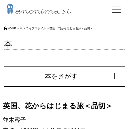
toggle
navigat
HOME
>
本
>
ライフスタイル
>
英国、花からはじまる旅＜品切＞
本
本をさがす
英国、花からはじまる旅＜品切＞
並木容子