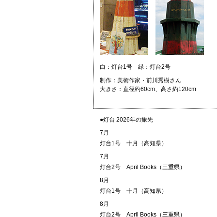
白：灯台1号 緑：灯台2号
制作：美術作家・前川秀樹さん
大きさ：直径約60cm、高さ約120cm
●灯台 2026年の旅先
7月
灯台1号
十月（高知県）
7月
灯台2号
April Books（三重県）
8月
灯台1号
十月（高知県）
8月
灯台2号
April Books（三重県）