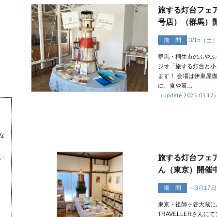
旅する灯台フェ
号店）（群馬）
期 間
3/15（土
群馬・桐生市のふやふ
ジオ「旅する灯台と小
ます！ 会場は伊東屋珈
に、食や暮…
（update 2025.03.17
な
旅する灯台フェア＠
い
ん（東京）開催
期 間
～3月17
東京・祖師ヶ谷大蔵にあ
TRAVELLERさん