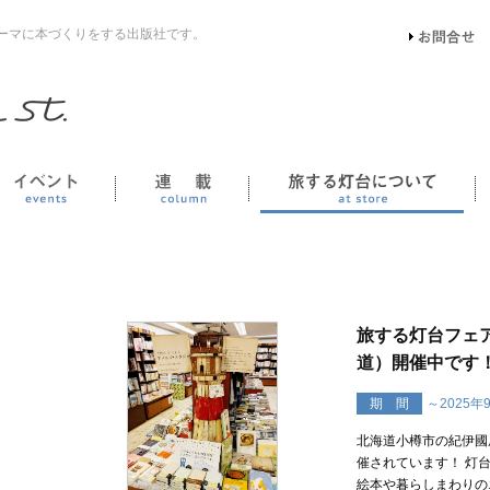
ーマに本づくりをする出版社です。
イベント
連載
旅する灯台フェ
道）開催中です！
期 間
～2025年
北海道小樽市の紀伊國
催されています！ 灯
絵本や暮らしまわりの