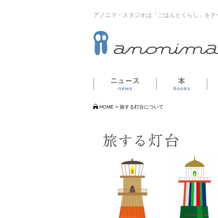
アノニマ・スタジオは「ごはんとくらし」をテ
ニュース
本
HOME
>
旅する灯台について