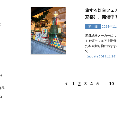
旅する灯台フェア
京都）、開催中
道）
期 間
2024年1
老舗紙器メーカーによる
する灯台フェアを開催
だ本や贈り物におすすめ
て…
（update 2024.11.26
都）
1
2
3
4
5
...
10
群馬
都）