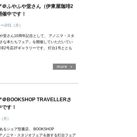
ア＠ふやふや堂さん（伊東屋珈琲2
開催中です！
）〜3/31（月）
や堂さん10周年記念として、 アノニマ・スタ
さな本たちフェア」を開催していただいてい
琲2号店2Fギャラリーです。 灯台1号ととも
）
BOOKSHOP TRAVELLERさ
中です！
日（月）
るシェア型書店、 BOOKSHOP
にてアノニマ・スタジオフェア＆旅する灯台フェア