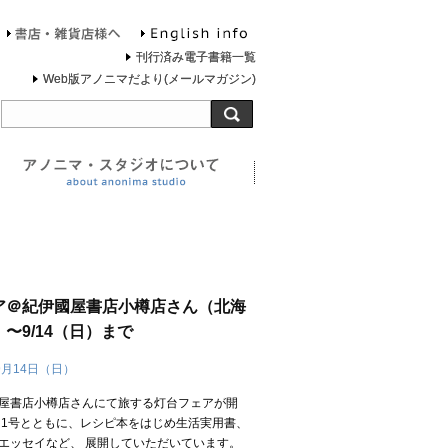
English info
お問合せ
書店・雑貨店様へ
刊行済み電子書籍一覧
Web版アノニマだより(メールマガジン)
旅する灯台について
アノニマ・スタジオについ
ア＠紀伊國屋書店小樽店さん（北海
〜9/14（日）まで
9月14日（日）
屋書店小樽店さんにて旅する灯台フェアが開
台1号とともに、レシピ本をはじめ生活実用書、
エッセイなど、 展開していただいています。