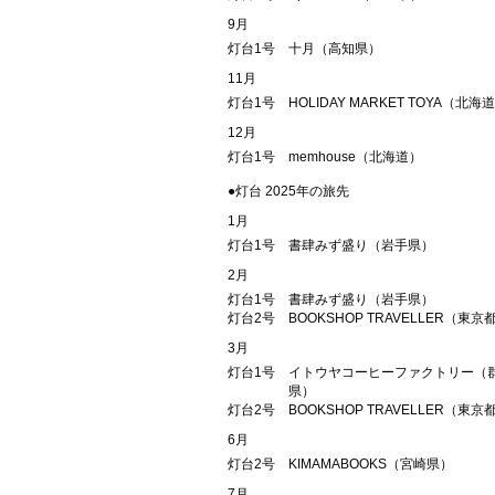
9月
灯台1号
十月（高知県）
11月
灯台1号
HOLIDAY MARKET TOYA（北海
12月
灯台1号
memhouse（北海道）
●灯台 2025年の旅先
1月
灯台1号
書肆みず盛り（岩手県）
2月
灯台1号
書肆みず盛り（岩手県）
灯台2号
BOOKSHOP TRAVELLER（東京
3月
灯台1号
イトウヤコーヒーファクトリー（
県）
灯台2号
BOOKSHOP TRAVELLER（東京
6月
灯台2号
KIMAMABOOKS（宮崎県）
7月