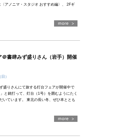
は〈アノニマ・スタジオ おすすめ編〉、 2Fギ
）
ア＠書肆みず盛りさん（岩手）開催
（日）
ず盛りさんにて旅する灯台フェアが開催中で
台」と銘打って、灯台（1号）を囲むようにたく
だいています。 東北の長い冬、ぜひ本ととも
）