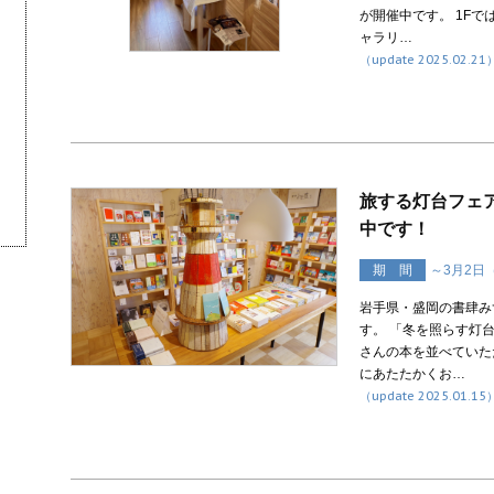
が開催中です。 1Fで
ャラリ…
（update 2025.02.21
旅する灯台フェ
中です！
期 間
～3月2日
岩手県・盛岡の書肆み
す。 「冬を照らす灯
さんの本を並べていた
にあたたかくお…
（update 2025.01.15