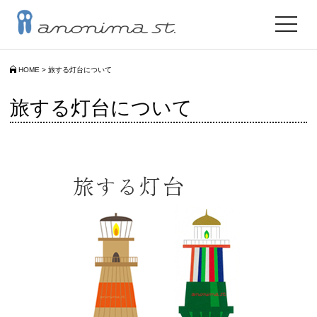
toggle
navigat
HOME
>
旅する灯台について
旅する灯台について