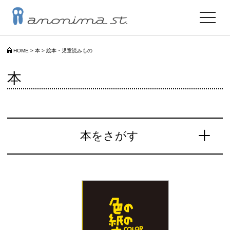
toggle
navigat
HOME
>
本
>
絵本・児童読みもの
本
本をさがす