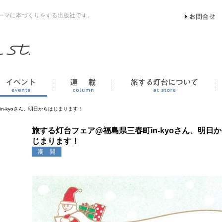
ーマに本づくりをする出版社です。
イベント
連載
n-kyoさん、明日からはじまります！
旅する灯台フェア@福島県三春町in-kyoさん、明日
じまります！
期 間