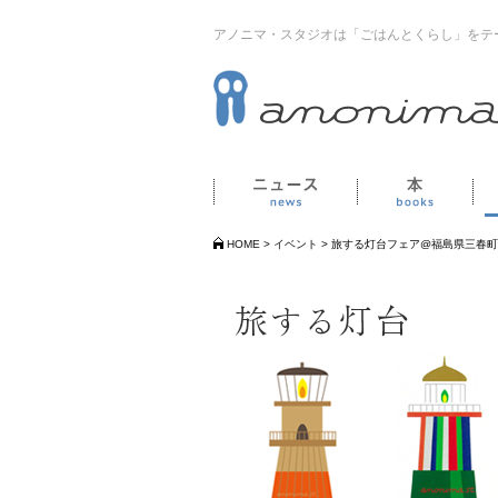
アノニマ・スタジオは「ごはんとくらし」をテ
ニュース
本
HOME
>
イベント
>
旅する灯台フェア@福島県三春町i