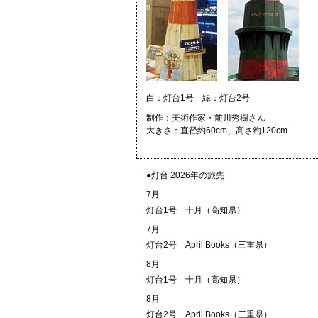
白：灯台1号 緑：灯台2号
制作：美術作家・前川秀樹さん
大きさ：直径約60cm、高さ約120cm
●灯台 2026年の旅先
7月
灯台1号
十月（高知県）
7月
灯台2号
April Books（三重県）
8月
灯台1号
十月（高知県）
8月
灯台2号
April Books（三重県）