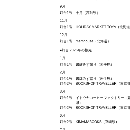
9月
灯台1号
十月（高知県）
11月
灯台1号
HOLIDAY MARKET TOYA（北海
12月
灯台1号
memhouse（北海道）
●灯台 2025年の旅先
1月
灯台1号
書肆みず盛り（岩手県）
2月
灯台1号
書肆みず盛り（岩手県）
灯台2号
BOOKSHOP TRAVELLER（東京
3月
灯台1号
イトウヤコーヒーファクトリー（
県）
灯台2号
BOOKSHOP TRAVELLER（東京
6月
灯台2号
KIMAMABOOKS（宮崎県）
7月