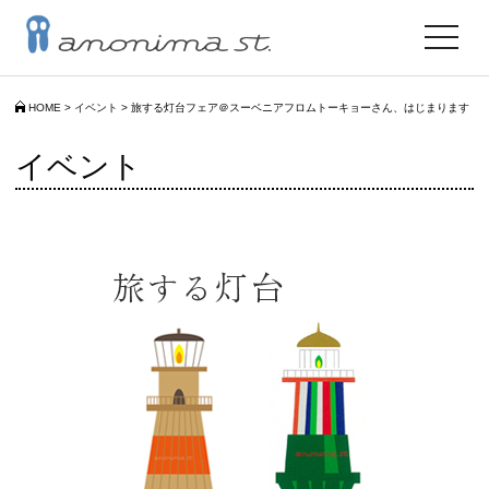
toggle
navigat
HOME
>
イベント
>
旅する灯台フェア＠スーベニアフロムトーキョーさん、はじまります
イベント