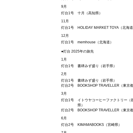
9月
灯台1号
十月（高知県）
11月
灯台1号
HOLIDAY MARKET TOYA（北海
12月
灯台1号
memhouse（北海道）
●灯台 2025年の旅先
1月
灯台1号
書肆みず盛り（岩手県）
2月
灯台1号
書肆みず盛り（岩手県）
灯台2号
BOOKSHOP TRAVELLER（東京
3月
灯台1号
イトウヤコーヒーファクトリー（
県）
灯台2号
BOOKSHOP TRAVELLER（東京
6月
灯台2号
KIMAMABOOKS（宮崎県）
7月