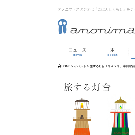
アノニマ・スタジオは「ごはんとくらし」をテ
ニュース
本
HOME
>
イベント
>
旅する灯台１号＆２号、幸田駅前