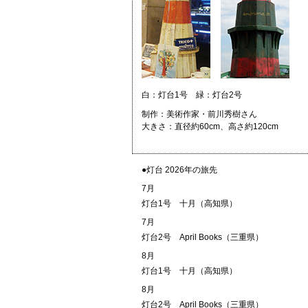
白：灯台1号 緑：灯台2号
制作：美術作家・前川秀樹さん
大きさ：直径約60cm、高さ約120cm
●灯台 2026年の旅先
7月
灯台1号
十月（高知県）
7月
灯台2号
April Books（三重県）
8月
灯台1号
十月（高知県）
8月
灯台2号
April Books（三重県）