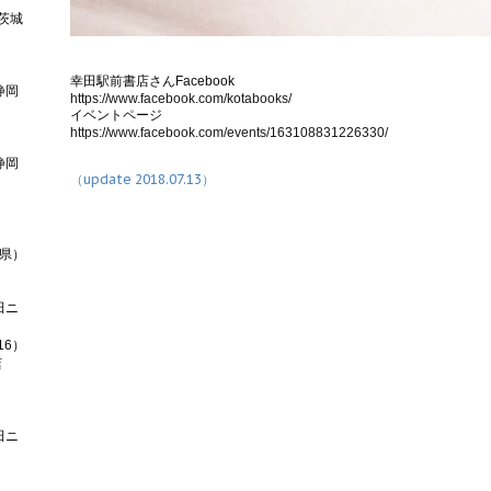
（茨城
幸田駅前書店さんFacebook
静岡
https://www.facebook.com/kotabooks/
イベントページ
https://www.facebook.com/events/163108831226330/
静岡
（update 2018.07.13）
山県）
田ニ
16）
店
田ニ