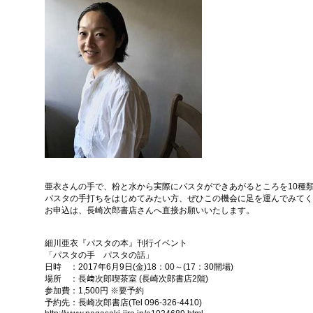
亜衣さんの手で、粉と水から実際にパスタができあがるところを10種
パスタの手打ちをはじめてみたい方、ぜひこの機会に足を運んでみてく
お申込は、長崎次郎書店さんへ直接お願いいたします。
細川亜衣『パスタの本』刊行イベント
「パスタの手 パスタの話」
日時 ：2017年6月9日(金)18：00～(17：30開場)
場所 ：長﨑次郎喫茶室 (長崎次郎書店2階)
参加費：1,500円 ※要予約
予約先：長崎次郎書店(Tel 096-326-4410)