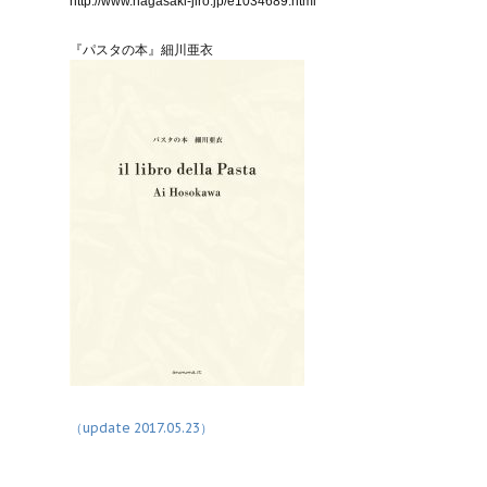
http://www.nagasaki-jiro.jp/e1034689.html
『パスタの本』細川亜衣
（update 2017.05.23）