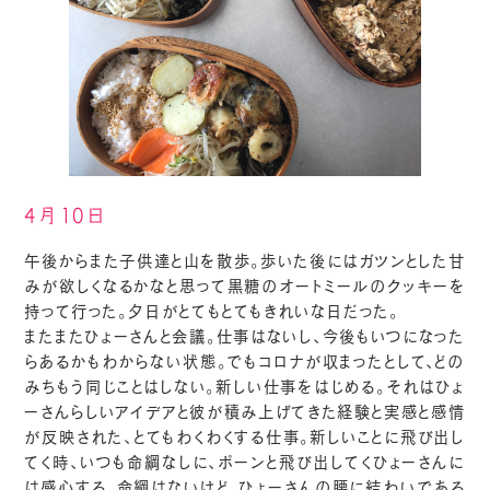
4月10日
午後からまた子供達と山を散歩。歩いた後にはガツンとした甘
みが欲しくなるかなと思って黒糖のオートミールのクッキーを
持って行った。夕日がとてもとてもきれいな日だった。
またまたひょーさんと会議。仕事はないし、今後もいつになった
らあるかもわからない状態。でもコロナが収まったとして、どの
みちもう同じことはしない。新しい仕事をはじめる。それはひょ
ーさんらしいアイデアと彼が積み上げてきた経験と実感と感情
が反映された、とてもわくわくする仕事。新しいことに飛び出し
てく時、いつも命綱なしに、ポーンと飛び出してくひょーさんに
は感心する。命綱はないけど、ひょーさんの腰に結わいである