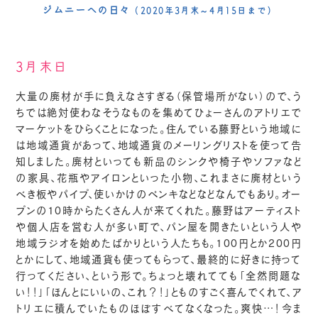
ジムニーへの日々
（2020年3月末～4月15日まで）
3月末日
大量の廃材が手に負えなさすぎる（保管場所がない）ので、う
ちでは絶対使わなそうなものを集めてひょーさんのアトリエで
マーケットをひらくことになった。住んでいる藤野という地域に
は地域通貨があって、地域通貨のメーリングリストを使って告
知しました。廃材といっても新品のシンクや椅子やソファなど
の家具、花瓶やアイロンといった小物、これまさに廃材という
べき板やパイプ、使いかけのペンキなどなどなんでもあり。オー
プンの10時からたくさん人が来てくれた。藤野はアーティスト
や個人店を営む人が多い町で、パン屋を開きたいという人や
地域ラジオを始めたばかりという人たちも。100円とか200円
とかにして、地域通貨も使ってもらって、最終的に好きに持って
行ってください、という形で。ちょっと壊れてても「全然問題な
い！！」「ほんとにいいの、これ？！」とものすごく喜んでくれて、ア
トリエに積んでいたものほぼすべてなくなった。爽快…！今ま