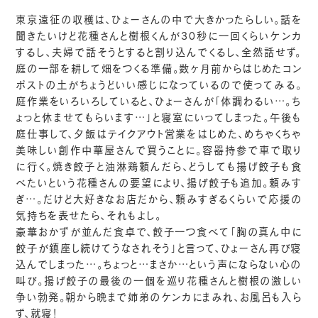
東京遠征の収穫は、ひょーさんの中で大きかったらしい。話を
聞きたいけど花種さんと樹根くんが30秒に一回くらいケンカ
するし、夫婦で話そうとすると割り込んでくるし、全然話せず。
庭の一部を耕して畑をつくる準備。数ヶ月前からはじめたコン
ポストの土がちょうどいい感じになっているので使ってみる。
庭作業をいろいろしていると、ひょーさんが「体調わるい…。ち
ょっと休ませてもらいます…」と寝室にいってしまった。午後も
庭仕事して、夕飯はテイクアウト営業をはじめた、めちゃくちゃ
美味しい創作中華屋さんで買うことに。容器持参で車で取り
に行く。焼き餃子と油淋鶏頼んだら、どうしても揚げ餃子も食
べたいという花種さんの要望により、揚げ餃子も追加。頼みす
ぎ…。だけど大好きなお店だから、頼みすぎるくらいで応援の
気持ちを表せたら、それもよし。
豪華おかずが並んだ食卓で、餃子一つ食べて「胸の真ん中に
餃子が鎮座し続けてうなされそう」と言って、ひょーさん再び寝
込んでしまった…。ちょっと…まさか…という声にならない心の
叫び。揚げ餃子の最後の一個を巡り花種さんと樹根の激しい
争い勃発。朝から晩まで姉弟のケンカにまみれ、お風呂も入ら
ず、就寝！