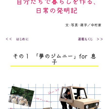
文・写真・題字／中村家
＜＜ はじめに
連載もくじ ＞＞
その１ 「夢のジムニー」for 息
子