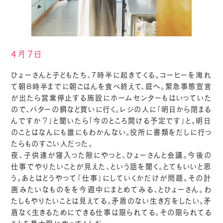
4月7日
ひょーさんと子どもたち、7時半に起きてくる。コーヒーを淹れ
て朝８時半までに朝ごはんを食べ終えて、庭へ。緊急事態宣言
が出たら営業停止する施設にホームセンターもはいっていた
ので、バターの餌など買いに行く。レジの人に「明日から閉まる
んですか？」と聞いたら「今のところ開ける予定です」と。明日
のことはなんにも誰にもわかんない。役所に書類をだしに行っ
たらものすごい人だった。
夜、子供達が寝入った隙にやっと、ひょーさんと会議。今後の
仕事でやりたいことが見えた、という話を聞く。とてもいいと思
う。あとはどうやって「仕事」にしていくかだけが問題。その計
画みたいなものをを今週中にまとめてみる、とひょーさん。わ
たしもやりたいことは見えてる。矛盾のない生き方をしたい。矛
盾なく生きるためにできる仕事は限られてる。その限られてる