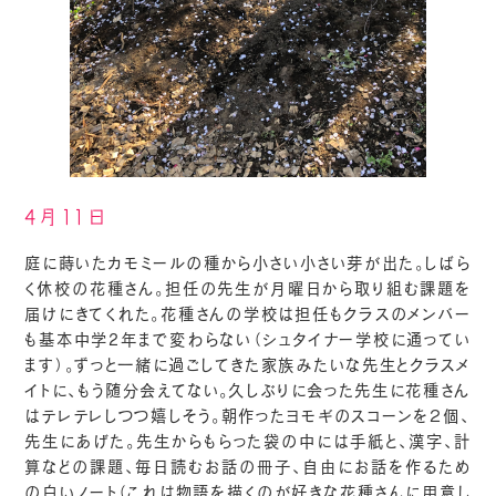
4月11日
庭に蒔いたカモミールの種から小さい小さい芽が出た。しばら
く休校の花種さん。担任の先生が月曜日から取り組む課題を
届けにきてくれた。花種さんの学校は担任もクラスのメンバー
も基本中学2年まで変わらない（シュタイナー学校に通ってい
ます）。ずっと一緒に過ごしてきた家族みたいな先生とクラスメ
イトに、もう随分会えてない。久しぶりに会った先生に花種さん
はテレテレしつつ嬉しそう。朝作ったヨモギのスコーンを２個、
先生にあげた。先生からもらった袋の中には手紙と、漢字、計
算などの課題、毎日読むお話の冊子、自由にお話を作るため
の白いノート（これは物語を描くのが好きな花種さんに用意し