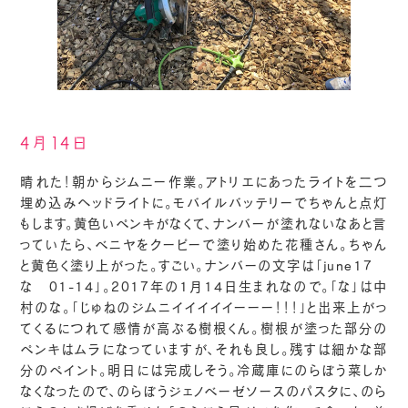
4月14日
晴れた！朝からジムニー作業。アトリエにあったライトを二つ
埋め込みヘッドライトに。モバイルバッテリーでちゃんと点灯
もします。黄色いペンキがなくて、ナンバーが塗れないなあと言
っていたら、ベニヤをクーピーで塗り始めた花種さん。ちゃん
と黄色く塗り上がった。すごい。ナンバーの文字は「june17
な 01-14」。2017年の1月14日生まれなので。「な」は中
村のな。「じゅねのジムニイイイイイーーー！！！」と出来上がっ
てくるにつれて感情が高ぶる樹根くん。樹根が塗った部分の
ペンキはムラになっていますが、それも良し。残すは細かな部
分のペイント。明日には完成しそう。冷蔵庫にのらぼう菜しか
なくなったので、のらぼうジェノベーゼソースのパスタに、のら