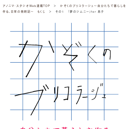
アノニマ・スタジオWeb連載TOP
＞
かぞくのブリコラージュ～自分たちで暮らしを
作る、日常の発明記～ もくじ
＞ その１ 「夢のジムニー」for 息子