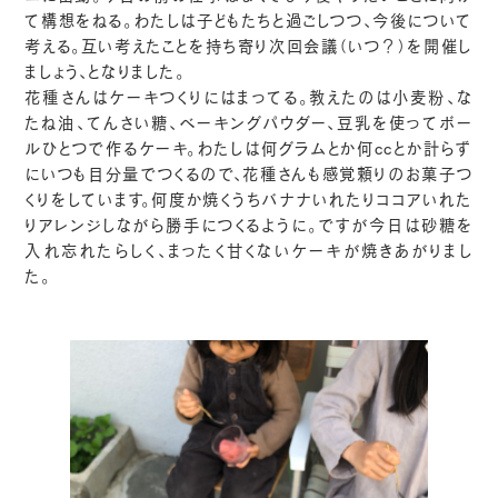
て構想をねる。わたしは子どもたちと過ごしつつ、今後について
考える。互い考えたことを持ち寄り次回会議（いつ？）を開催し
ましょう、となりました。
花種さんはケーキつくりにはまってる。教えたのは小麦粉、な
たね油、てんさい糖、ベーキングパウダー、豆乳を使ってボー
ルひとつで作るケーキ。わたしは何グラムとか何ccとか計らず
にいつも目分量でつくるので、花種さんも感覚頼りのお菓子つ
くりをしています。何度か焼くうちバナナいれたりココアいれた
りアレンジしながら勝手につくるように。ですが今日は砂糖を
入れ忘れたらしく、まったく甘くないケーキが焼きあがりまし
た。