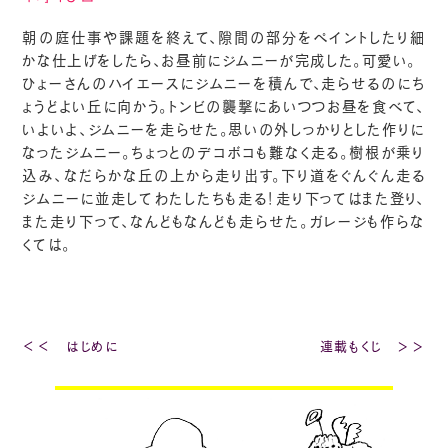
朝の庭仕事や課題を終えて、隙間の部分をペイントしたり細
かな仕上げをしたら、お昼前にジムニーが完成した。可愛い。
ひょーさんのハイエースにジムニーを積んで、走らせるのにち
ょうどよい丘に向かう。トンビの襲撃にあいつつお昼を食べて、
いよいよ、ジムニーを走らせた。思いの外しっかりとした作りに
なったジムニー。ちょっとのデコボコも難なく走る。樹根が乗り
込み、なだらかな丘の上から走り出す。下り道をぐんぐん走る
ジムニーに並走してわたしたちも走る！走り下ってはまた登り、
また走り下って、なんどもなんども走らせた。ガレージも作らな
くては。
＜＜ はじめに
連載もくじ ＞＞