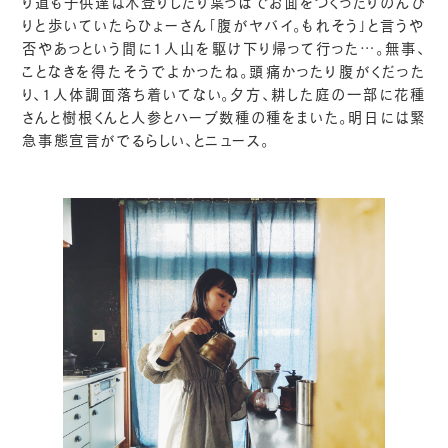
り道も子供達は木登りしたり葉っぱでお面をつくったりのんび
りと歩いていたらひょーさん「腹がヤバイ。もれそう」と言うや
否やあっという間に1人山を駆け下り帰って行った…。無事、
ことなきを得たそうでよかったね。頭痛かったり腹がくだった
り、1人体調面落ち着いてない。夕方、耕した庭の一部に花種
さんと樹根くんと人参とハーブ数種の種をまいた。明日には緊
急事態宣言がでるらしい、とニュース。