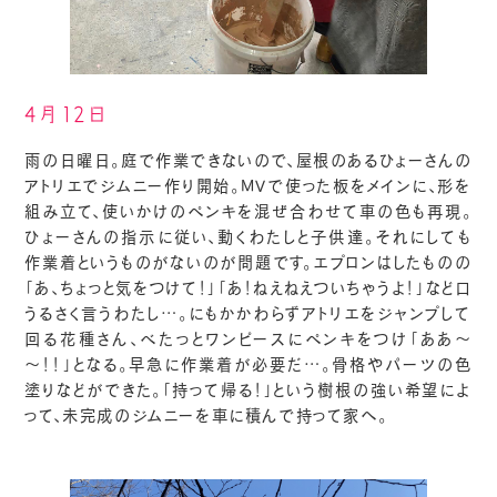
4月12日
雨の日曜日。庭で作業できないので、屋根のあるひょーさんの
アトリエでジムニー作り開始。MVで使った板をメインに、形を
組み立て、使いかけのペンキを混ぜ合わせて車の色も再現。
ひょーさんの指示に従い、動くわたしと子供達。それにしても
作業着というものがないのが問題です。エプロンはしたものの
「あ、ちょっと気をつけて！」「あ！ねえねえついちゃうよ！」など口
うるさく言うわたし…。にもかかわらずアトリエをジャンプして
回る花種さん、べたっとワンピースにペンキをつけ「ああ～
～！！」となる。早急に作業着が必要だ…。骨格やパーツの色
塗りなどができた。「持って帰る！」という樹根の強い希望によ
って、未完成のジムニーを車に積んで持って家へ。