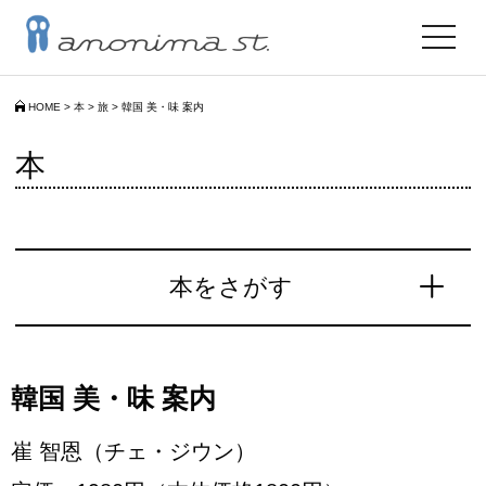
toggle
navigat
HOME
>
本
>
旅
>
韓国 美・味 案内
本
本をさがす
韓国 美・味 案内
崔 智恩（チェ・ジウン）