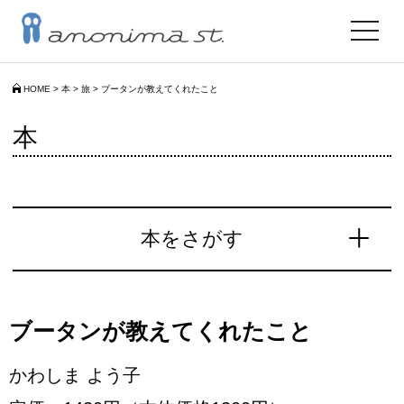
toggle
navigat
HOME
>
本
>
旅
>
ブータンが教えてくれたこと
本
本をさがす
ブータンが教えてくれたこと
かわしま よう子