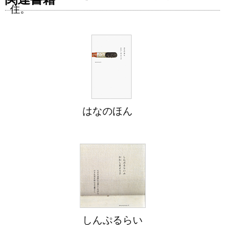
住。
はなのほん
しんぷるらい