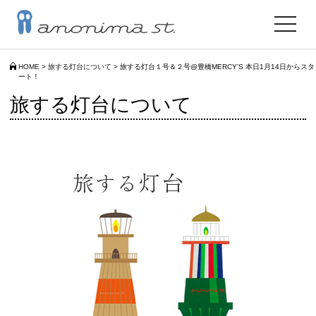
toggle
navigat
HOME
>
旅する灯台について
>
旅する灯台１号＆２号@豊橋MERCY’S 本日1月14日からスタ
ート！
旅する灯台について