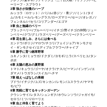
クレソン/葉ネギ/ラディッシュ〈二十日大根〉/サフラン/ベビ
ーリーフ・スプラウト
2章 強さが自慢のハーブ
ルッコラ〈ロケット〉/バジル/赤ジソ・青ジソ/ミント/タイ
ム/カモミール/レモングラス/ローズマリー/セージ/オレガノ/
フェンネル/パセリ/コリアンダー/エゴマ
3章 虫と無縁のベリー
ブラックベリー/ブルーベリー/イチゴ/野イチゴの仲間/ジュー
ンベリー/クワ/グミ/ラズベリー/グーズベリー/クランベリー
4章 花を楽しみ、さらには食べる
エンドウ/ボリジ/マロウ/チコリ/フェイジョア/キンモクセ
イ・ギンモクセイ/エディブルフラワー/チャイブ
5章 勝手に育つ雑草野草
ユキノシタ/ミョウガ/ドクダミ/ヨモギ/ニラ/スベリヒユ/タン
ポポ
6章 太陽の恵みの夏野菜
トマト/キュウリ/ゴーヤ/オクラ/ナス/ピーマン/インゲン/エ
ダマメ/トウガラシ/スイカ/ヘチマ
7章 植えっぱなしの果樹
ブドウ/イチジク/ユズ/キンカン/レモン/ユスラウメ/ヤマモ
モ/ビワ
8章 気軽に育てるキッチンガーデン
クウシンサイ/レタス/シュンギク/ホウレンソウ/ジャガイモ/
セロリ/ミツバ/ローリエ
9章 虫と仲良く育てよう