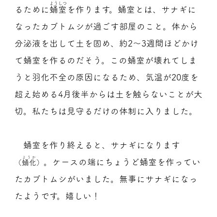
ようしつ
るために
蛹室
を作ります。蛹室とは、サナギに
なったカブトムシが過ごす部屋のこと。体から
分泌液を出して土を固め、約2～3週間ほどかけ
て蛹室を作るのだそう。この蛹室が壊れてしま
うと羽化不全の原因になるため、気温が20度を
超え始める4月後半からは土を触らないことが大
切。私たちは見守るだけの体制に入りました。
蛹室を作り終えると、サナギになります
ようか
。ケースの端にちょうど蛹室を作ってい
（
蛹化
）
たカブトムシがいました。無事にサナギになっ
たようです。嬉しい！