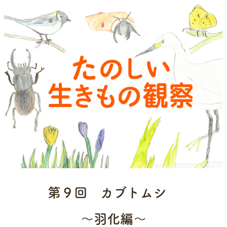
第９回 カブトムシ
～羽化編～