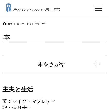
toggle
navigat
HOME
>
本
>
エッセイ
>
主夫と生活
本
本をさがす
主夫と生活
著：マイク・マグレディ
訳：伊丹十三