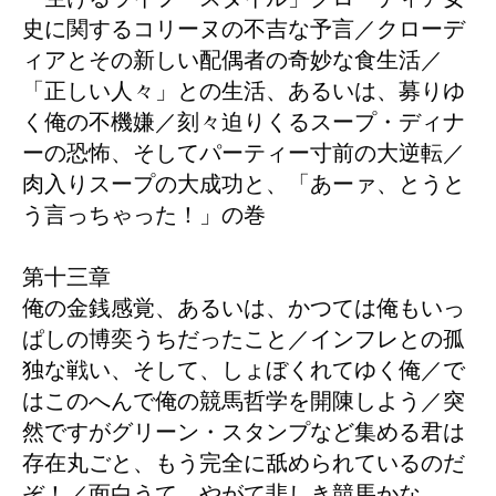
史に関するコリーヌの不吉な予言／クローデ
ィアとその新しい配偶者の奇妙な食生活／
「正しい人々」との生活、あるいは、募りゆ
く俺の不機嫌／刻々迫りくるスープ・ディナ
ーの恐怖、そしてパーティー寸前の大逆転／
肉入りスープの大成功と、「あーァ、とうと
う言っちゃった！」の巻
第十三章
俺の金銭感覚、あるいは、かつては俺もいっ
ぱしの博奕うちだったこと／インフレとの孤
独な戦い、そして、しょぼくれてゆく俺／で
はこのへんで俺の競馬哲学を開陳しよう／突
然ですがグリーン・スタンプなど集める君は
存在丸ごと、もう完全に舐められているのだ
ぞ！／面白うて、やがて悲しき競馬かな