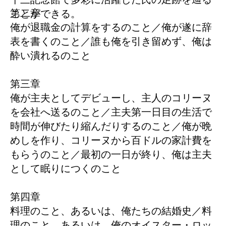
第二章
ことができる。
俺が退職金の計算をするのこと／俺が遂に辞
表を書くのこと／誰も俺を引き留めず、俺は
酔い潰れるのこと
第三章
俺が主夫としてデビューし、主人のコリーヌ
を会社へ送るのこと／主夫第一日目の生活で
時間が伸びたり縮んだりするのこと／俺が晩
めしを作り、コリーヌから百ドルの家計費を
もらうのこと／最初の一日が終り、俺は主夫
として眠りにつくのこと
第四章
料理のこと、あるいは、俺たちの結婚史／料
理のこと、あるいは、俺のオイスター・ロッ