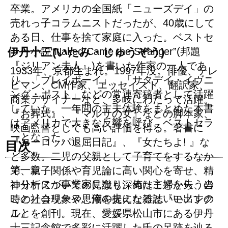
卒業。アメリカの全国紙「ニューズデイ」の
売れっ子コラムニストだったが、40歳にして
ある日、仕事を捨て家庭に入った。ベストセ
伊丹十三(いたみ・じゅうぞう)
ラー小説“Naked Came the Stranger”(邦題
『ジリアン夫人』)を書いた作家の一人であ
1933年、京都生まれ。1997年没。俳優、テレ
り、「プレイボーイ」、「サタデイ・イヴニ
ビマン、CM作家、エッセイスト、翻訳家、
ング・ポスト」などの常連寄稿者として活躍
商業デザイナーなど、多岐にわたって活躍。
していた。一年間の主夫体験をまとめた本書
『お葬式』、『マルサの女』などの脚本家、
はアメリカで大きな反響を呼び、ベストセラ
映画監督としても高い評価を得る。著書に
ーとなった。
『ヨーロッパ退屈日記』、『女たちよ! 』な
目次
ど多数。二児の父親として子育てをするなか
第一章
で、親子関係や育児論に高い関心を寄せ、精
コリーヌが事業家になり、俺は主婦を失うの
神分析についての見識も深めたことから、当
こと／コリーヌ、俺の夫になるといい出すの
時の社会現象や思潮を捉えた雑誌『モノンク
こと
ル』を創刊。現在、愛媛県松山市にある伊丹
十三記念館で多彩に活躍した氏の足跡を辿る