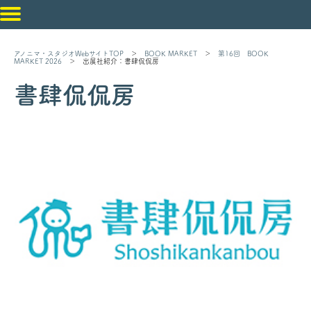
アノニマ・スタジオWebサイトTOP
＞
BOOK MARKET
＞
第16回 BOOK
MARKET 2026
＞ 出展社紹介：書肆侃侃房
書肆侃侃房