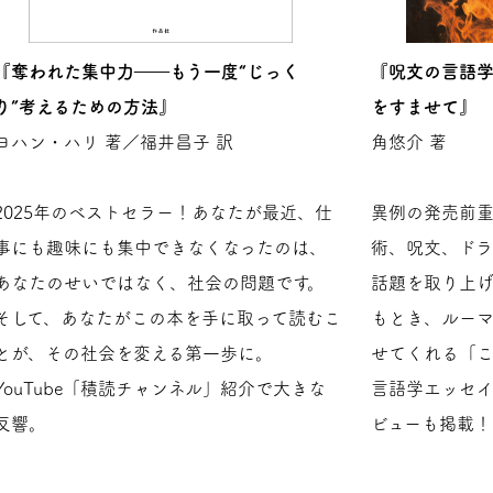
『奪われた集中力――もう一度“じっく
『呪文の言語
り”考えるための方法』
をすませて』
ヨハン・ハリ 著／福井昌子 訳
角悠介 著
2025年のベストセラー！あなたが最近、仕
異例の発売前
事にも趣味にも集中できなくなったのは、
術、呪文、ド
あなたのせいではなく、社会の問題です。
話題を取り上
そして、あなたがこの本を手に取って読むこ
もとき、ルー
とが、その社会を変える第一歩に。
せてくれる「
YouTube「積読チャンネル」紹介で大きな
言語学エッセ
反響。
ビューも掲載！