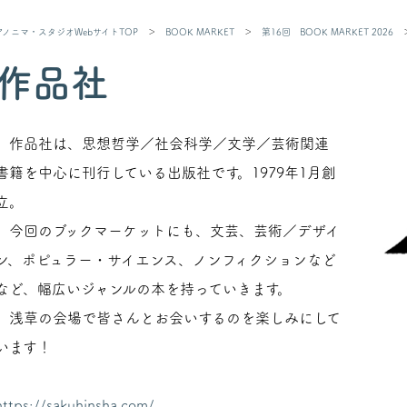
アノニマ・スタジオWebサイトTOP
＞
BOOK MARKET
＞
第16回 BOOK MARKET 2026
＞
作品社
作品社は、思想哲学／社会科学／文学／芸術関連
書籍を中心に刊行している出版社です。1979年1月創
立。
今回のブックマーケットにも、文芸、芸術／デザイ
ン、ポピュラー・サイエンス、ノンフィクションなど
など、幅広いジャンルの本を持っていきます。
浅草の会場で皆さんとお会いするのを楽しみにして
います！
https://sakuhinsha.com/