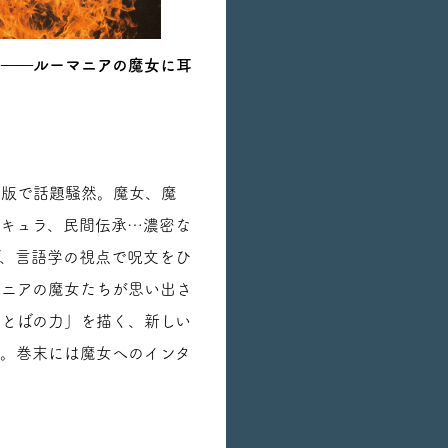
学――ルーマニアの魔女に耳
重版で話題騒然。魔女、魔
ラキュラ、民間伝承…濃密な
げ、言語学の視点で呪文をひ
マニアの魔女たちが思い出さ
ことばの力」を描く、新しい
イ。巻末には魔女へのインタ