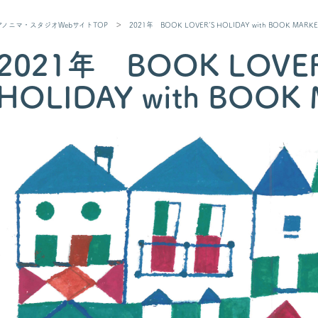
アノニマ・スタジオWebサイトTOP
＞
2021年 BOOK LOVER’S HOLIDAY with BOOK MARKE
2021年 BOOK LOVER
HOLIDAY with BOOK