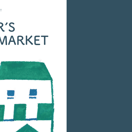
T
’S
 MARKET