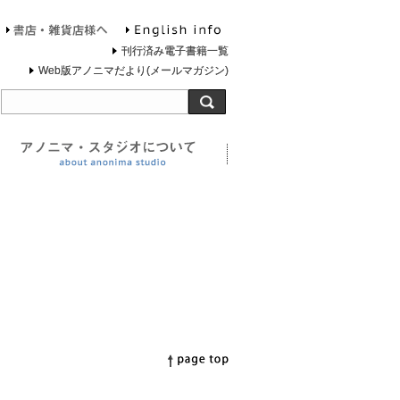
English info
お問合せ
書店・雑貨店様へ
刊行済み電子書籍一覧
Web版アノニマだより(メールマガジン)
旅する灯台について
アノニマ・スタジオについ